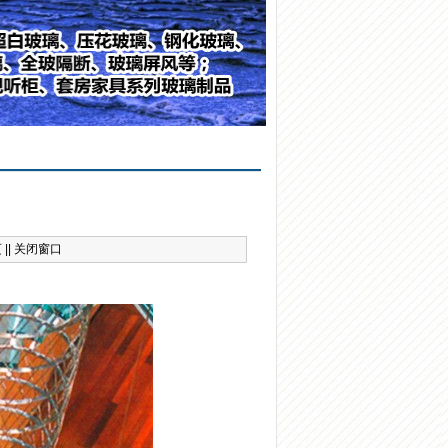
页
||
关闭窗口