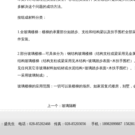
多解决这个问题的成功方法。
按组成材料分类：
1.全玻璃楼梯：楼梯的承重部分如踏步、支柱和结构梁以及扶手围栏全部
件安装。
2.部分玻璃楼梯---可具体分为：钢结构玻璃楼梯（结构支柱或梁采用见金
结构玻璃楼梯（结构支柱或梁采用见木结构+玻璃踏步表面+木扶手围栏）
见任何其它非玻璃材料如铝材或水泥结构+玻璃踏步表面+木扶手围栏）。
一采用玻璃制成）。
玻璃楼梯的应用范围：一切可以装楼梯的场所。如家居复式楼房，别墅，
上一个：
玻璃隔断
人：盛先生
电话：028-85202468
传真：028-85203056 手机：
18982099887
15828